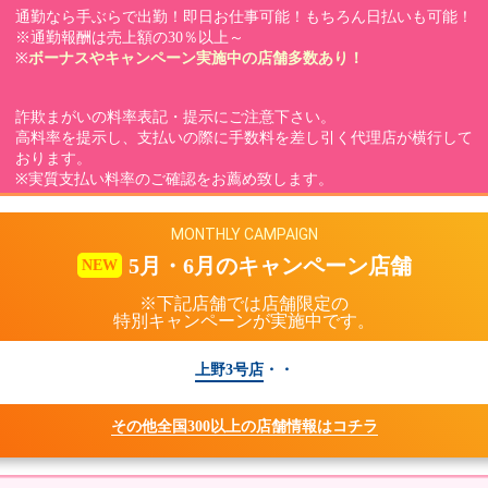
通勤なら手ぶらで出勤！即日お仕事可能！もちろん日払いも可能！
※通勤報酬は売上額の30％以上～
※
ボーナスやキャンペーン実施中の店舗多数あり！
詐欺まがいの料率表記・提示にご注意下さい。
高料率を提示し、支払いの際に手数料を差し引く代理店が横行して
おります。
※実質支払い料率のご確認をお薦め致します。
MONTHLY CAMPAIGN
5月・6月のキャンペーン店舗
NEW
※下記店舗では店舗限定の
特別キャンペーンが実施中です。
上野3号店
・
・
その他全国300以上の店舗情報はコチラ