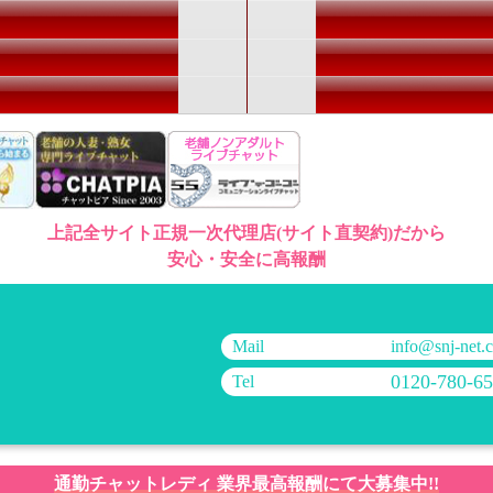
上記全サイト正規一次代理店(サイト直契約)だから
安心・安全に高報酬
Mail
info@snj-net.
0120-780-6
Tel
通勤チャットレディ 業界最高報酬にて大募集中!!